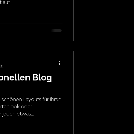
auf...
it
onellen Blog
 schönen Layouts für Ihren
rtenlook oder
ür jeden etwas...